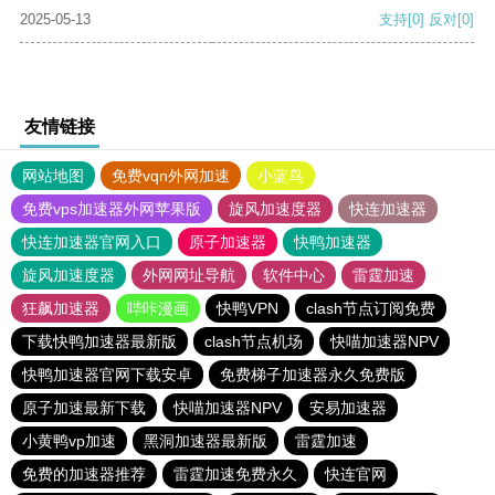
2025-05-13
支持
[0]
反对
[0]
友情链接
网站地图
免费vqn外网加速
小蓝鸟
免费vps加速器外网苹果版
旋风加速度器
快连加速器
快连加速器官网入口
原子加速器
快鸭加速器
旋风加速度器
外网网址导航
软件中心
雷霆加速
狂飙加速器
哔咔漫画
快鸭VPN
clash节点订阅免费
下载快鸭加速器最新版
clash节点机场
快喵加速器NPV
快鸭加速器官网下载安卓
免费梯子加速器永久免费版
原子加速最新下载
快喵加速器NPV
安易加速器
小黄鸭vp加速
黑洞加速器最新版
雷霆加速
免费的加速器推荐
雷霆加速免费永久
快连官网