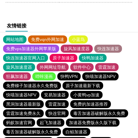
友情链接
网站地图
免费vqn外网加速
小蓝鸟
免费vps加速器外网苹果版
旋风加速度器
快连加速器
快连加速器官网入口
原子加速器
快鸭加速器
旋风加速度器
外网网址导航
软件中心
雷霆加速
狂飙加速器
哔咔漫画
快鸭VPN
快喵加速器NPV
免费梯子加速器永久免费版
原子加速最新下载
快喵加速器NPV
安易加速器
小黄鸭vp加速
黑洞加速器最新版
雷霆加速
免费的加速器推荐
雷霆加速免费永久
快连官网
毒舌加速器破解版永久免费
蚂蚁加速官网
起飞加速器
加速器免费版永久版下载
毒舌加速器破解版永久免费
白鲸加速器